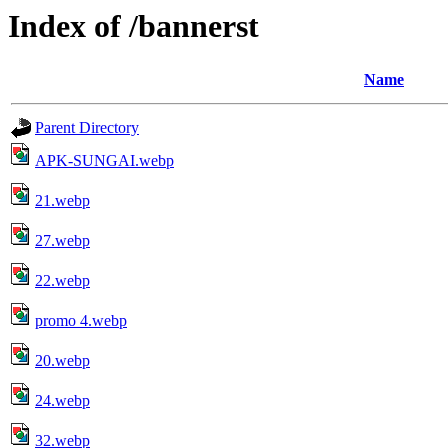
Index of /bannerst
Name
Parent Directory
APK-SUNGAI.webp
21.webp
27.webp
22.webp
promo 4.webp
20.webp
24.webp
32.webp