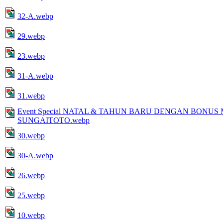
32-A.webp
29.webp
23.webp
31-A.webp
31.webp
Event Special NATAL & TAHUN BARU DENGAN BONU
SUNGAITOTO.webp
30.webp
30-A.webp
26.webp
25.webp
10.webp