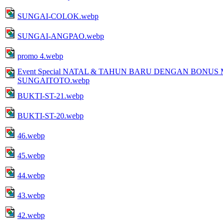
SUNGAI-COLOK.webp
SUNGAI-ANGPAO.webp
promo 4.webp
Event Special NATAL & TAHUN BARU DENGAN BONU
SUNGAITOTO.webp
BUKTI-ST-21.webp
BUKTI-ST-20.webp
46.webp
45.webp
44.webp
43.webp
42.webp