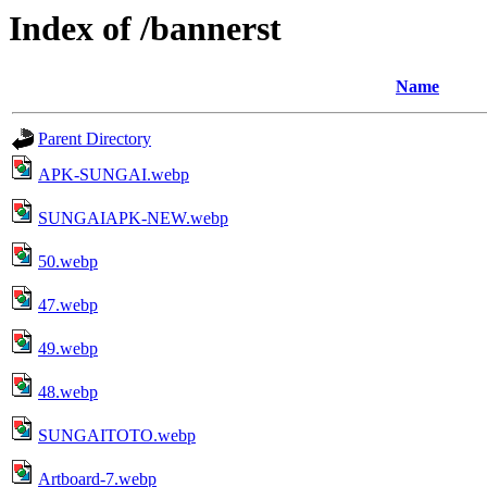
Index of /bannerst
Name
Parent Directory
APK-SUNGAI.webp
SUNGAIAPK-NEW.webp
50.webp
47.webp
49.webp
48.webp
SUNGAITOTO.webp
Artboard-7.webp